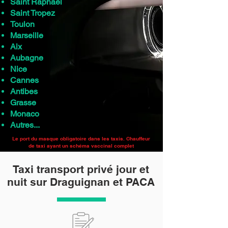
Saint Raphael
Saint Tropez
Toulon
Marseille
Aix
Aubagne
Nice
Cannes
Antibes
Grasse
Monaco
Autres...
Le port du masque obligatoire dans les taxis. Chauffeur
de taxi ayant un schéma vaccinal complet
Taxi transport privé jour et
nuit sur Draguignan et PACA