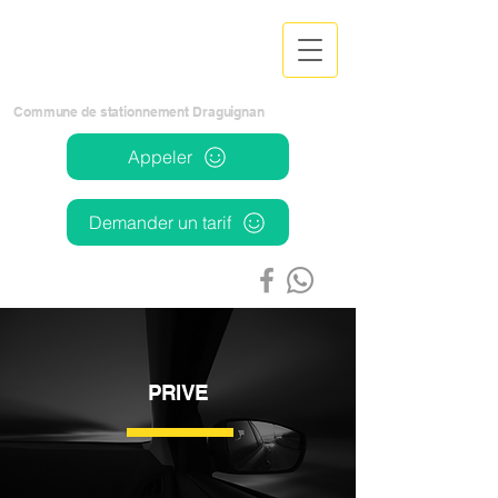
TAXI
CHRISTOPHE
Commune de stationnement Draguignan
Appeler
Demander un tarif
PRIVE